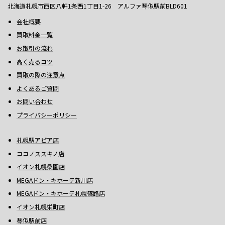
北海道札幌市西区八軒1条西1丁目1-26 アルファ琴似駅前BLD601
会社概要
買取料金一覧
お取引の流れ
高く売るコツ
買取の際の注意点
よくあるご質問
お問い合わせ
プライバシーポリシー
札幌駅アピア店
ココノススキノ店
イオン札幌桑園店
MEGAドン・キホーテ新川店
MEGAドン・キホーテ札幌篠路店
イオン札幌栄町店
琴似駅前店