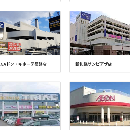
EGAドン・キホーテ篠路店
新札幌サンピアザ店