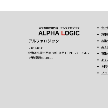
会社
買取
アルファロジック
お取
高く
〒063-0841
北海道札幌市西区八軒1条西1丁目1-26 アルフ
買取
ァ琴似駅前BLD601
よく
お問
プラ