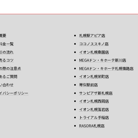
概要
札幌駅アピア店
料金一覧
ココノススキノ店
引の流れ
イオン札幌桑園店
売るコツ
MEGAドン・キホーテ新川店
の際の注意点
MEGAドン・キホーテ札幌篠路店
あるご質問
イオン札幌栄町店
い合わせ
琴似駅前店
イバシーポリシー
サンピアザ新札幌店
イオン札幌西岡店
イオン札幌藻岩店
トライアル手稲店
RASORA札幌店