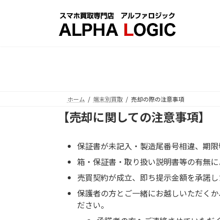
コ
ナ
ン
ビ
テ
ゲ
ン
ー
ツ
シ
へ
ョ
ス
ン
キ
に
ッ
移
ホーム
端末別買取
売却の際の注意事項
プ
動
【売却に関しての注意事項】
保証書が未記入・製造尾番号相違、期限
箱・保証書・取り扱い説明書等の有無に
売買契約が成立、即ち提示金額を承諾し
保護者の方とご一緒にお越しいただくか
ださい。