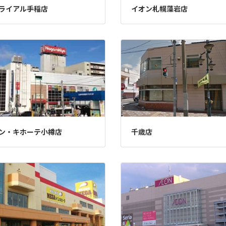
ライアル手稲店
イオン札幌藻岩店
ン・キホーテ小樽店
千歳店