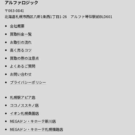
アルファロジック
〒063-0841
北海道札幌市西区八軒1条西1丁目1-26 アルファ琴似駅前BLD601
会社概要
買取料金一覧
お取引の流れ
高く売るコツ
買取の際の注意点
よくあるご質問
お問い合わせ
プライバシーポリシー
札幌駅アピア店
ココノススキノ店
イオン札幌桑園店
MEGAドン・キホーテ新川店
MEGAドン・キホーテ札幌篠路店