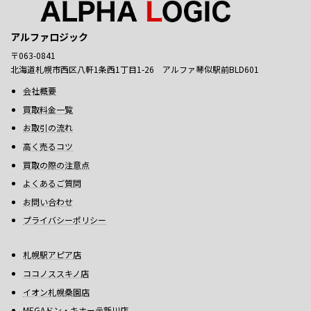
アルファロジック
〒063-0841
北海道札幌市西区八軒1条西1丁目1-26 アルファ琴似駅前BLD601
会社概要
買取料金一覧
お取引の流れ
高く売るコツ
買取の際の注意点
よくあるご質問
お問い合わせ
プライバシーポリシー
札幌駅アピア店
ココノススキノ店
イオン札幌桑園店
MEGAドン・キホーテ新川店