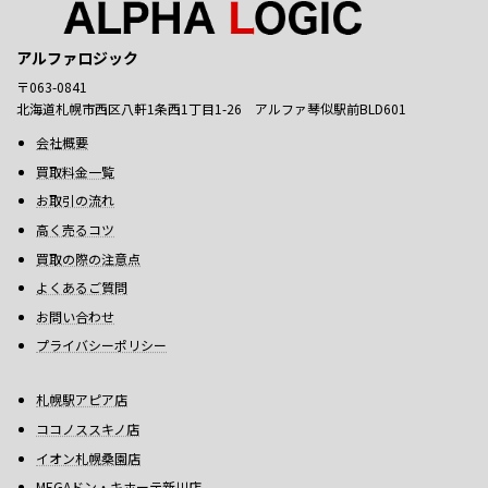
アルファロジック
〒063-0841
北海道札幌市西区八軒1条西1丁目1-26 アルファ琴似駅前BLD601
会社概要
買取料金一覧
お取引の流れ
高く売るコツ
買取の際の注意点
よくあるご質問
お問い合わせ
プライバシーポリシー
札幌駅アピア店
ココノススキノ店
イオン札幌桑園店
MEGAドン・キホーテ新川店