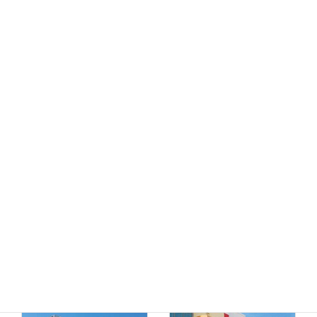
MEGAドン・キホーテ
ドン・キホーテ小樽店
函館店
千歳店
MEGAドン・キホーテ
苫小牧店