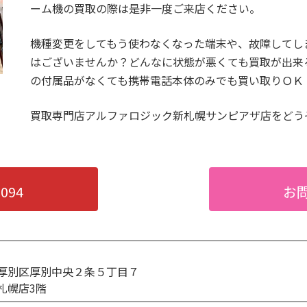
ーム機の買取の際は是非一度ご来店ください。
67,000円
64,000円
51,
機種変更をしてもう使わなくなった端末や、故障してし
74,000円
70,000円
56,
はございませんか？どんなに状態が悪くても買取が出来
の付属品がなくても携帯電話本体のみでも買い取りＯＫ
81,000円
76,000円
61,
買取専門店アルファロジック新札幌サンピアザ店をどう
GB A2899 A2903
78,000円
74,000円
59,
GB A2899 A2903
81,000円
78,000円
62,
GB A2899 A2903
90,000円
88,000円
70,
-094
お
 A2899 A2903
104,000円
99,000円
79,
74,000円
70,000円
56,
厚別区厚別中央２条５丁目７
81,000円
76,000円
61,
札幌店3階