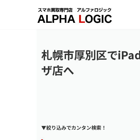
コ
ナ
ン
ビ
テ
ゲ
ン
ー
ツ
シ
へ
ョ
ス
ン
札幌市厚別区でiPa
キ
に
ッ
移
ザ店へ
プ
動
▼絞り込みでカンタン検索！