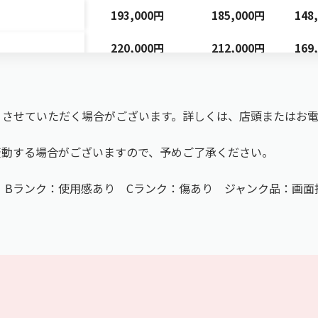
193,000円
185,000円
148
220,000円
212,000円
169
6GB A3358
121,000円
118,000円
95,
2GB
140,000円
136,000円
109
りさせていただく場合がございます。詳しくは、店頭またはお
B
177,000円
168,000円
134
変動する場合がございますので、予めご了承ください。
B
199,000円
186,000円
149
 Bランク：使用感あり Cランク：傷あり ジャンク品：画面
7
121,000円
113,000円
90,
135,000円
131,000円
105
171,000円
162,000円
130
193,000円
180,000円
144