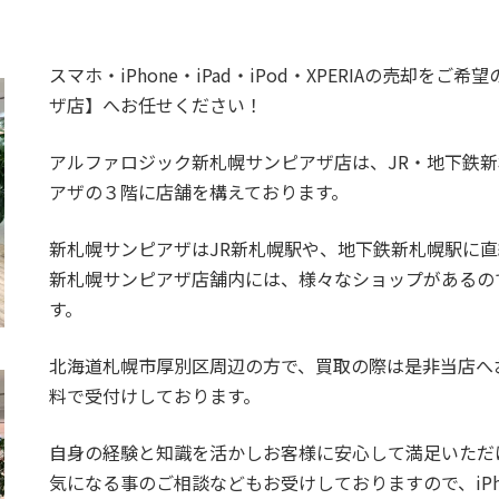
GB A2995
72,000円
70,000円
56,
スマホ・iPhone・iPad・iPod・XPERIAの売却
GB A2995
82,000円
80,000円
64,
ザ店】へお任せください！
54,000円
51,000円
41,
アルファロジック新札幌サンピアザ店は、JR・地下鉄
63,000円
57,000円
46,
アザの３階に店舗を構えております。
75,000円
68,000円
54,
新札幌サンピアザはJR新札幌駅や、地下鉄新札幌駅に
新札幌サンピアザ店舗内には、様々なショップがあるの
GB A2899 A2903
58,000円
55,000円
44,
す。
GB A2899 A2903
71,000円
68,000円
54,
北海道札幌市厚別区周辺の方で、買取の際は是非当店へ
GB A2899 A2903
72,000円
70,000円
56,
料で受付けしております。
 A2899 A2903
85,000円
80,000円
64,
自身の経験と知識を活かしお客様に安心して満足いただ
気になる事のご相談などもお受けしておりますので、iP
54,000円
51,000円
41,