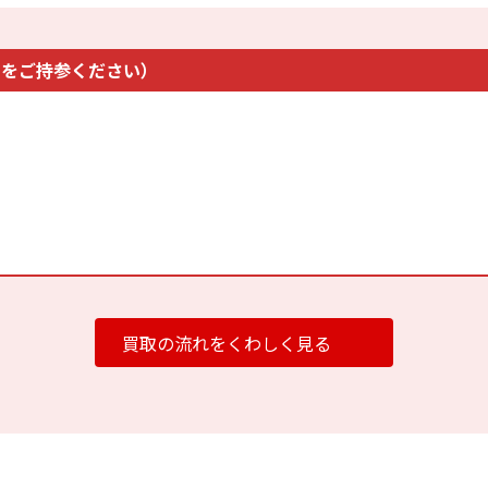
63,000円
61,000円
48,
つをご持参ください）
75,000円
67,000円
54,
85,000円
81,000円
65,
99,000円
95,000円
76,
GB A3269
84,000円
81,000円
65,
6GB
94,000円
90,000円
72,
買取の流れをくわしく見る
2GB
103,000円
99,000円
79,
114,000円
111,000円
89,
84,000円
77,000円
61,