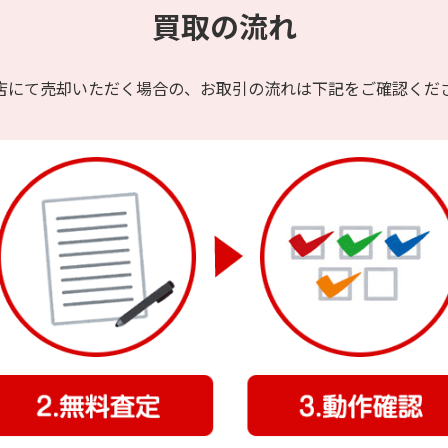
買取の流れ
A3355
39,000円
36,000円
29,
48,000円
45,000円
36,
店にて売却いただく場合の、
お取引の流れは下記をご確認くだ
59,000円
56,000円
45,
41,000円
38,000円
30,
49,000円
46,000円
37,
61,000円
57,000円
46,
GB A3267
63,000円
61,000円
48,
6GB
75,000円
72,000円
57,
2GB
85,000円
82,000円
66,
103,000円
99,000円
79,