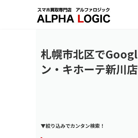
コ
ナ
ン
ビ
テ
ゲ
ン
ー
ツ
シ
へ
ョ
ス
ン
札幌市北区でGoogl
キ
に
ッ
移
ン・キホーテ新川店
プ
動
▼絞り込みでカンタン検索！