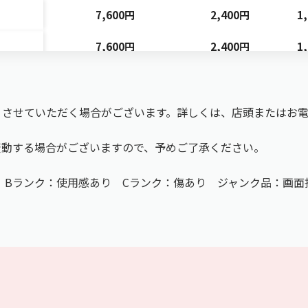
7,600円
2,400円
1
7,600円
2,400円
1
6,300円
2,800円
1
13,500円
6,300円
4
りさせていただく場合がございます。詳しくは、店頭またはお
16,600円
6,600円
4
変動する場合がございますので、予めご了承ください。
16,200円
6,300円
4
 Bランク：使用感あり Cランク：傷あり ジャンク品：画面
16,200円
7,000円
4
12,600円
5,200円
3
12,600円
5,200円
3
12,600円
3,700円
3