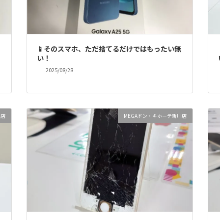
📱そのスマホ、ただ捨てるだけではもったい無
い！
2025/08/28
川店
MEGAドン・キホーテ新川店