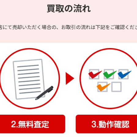
買取の流れ
24,300円
9,800円
6
24,300円
12,200円
8
店にて売却いただく場合の、
お取引の流れは下記をご確認くだ
18,000円
9,100円
6
30,600円
17,800円
12
40,950円
23,100円
16
25,200円
15,000円
10
44,100円
25,500円
17
53,500円
29,000円
20
42,750円
23,800円
16
49,500円
22,400円
15