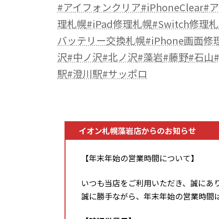
#アイフォンクリア
#iPhoneClear
#
理札幌
#iPad修理札幌
#Switch修理
バッテリー交換札幌
#iPhone画面
沢
#中ノ沢
#北ノ沢
#藻岩
#藤野
#石山
駅
#澄川駅
#サッポロ
イオン札幌藻岩店からのお知らせ
【年末年始の営業時間について】
いつも当店をご利用いただき、誠にあ
誠に勝手ながら、年末年始の営業時間