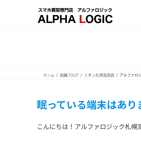
コ
ナ
ン
ビ
テ
ゲ
ン
ー
ツ
シ
へ
ョ
ス
ン
キ
に
ッ
移
プ
動
ホーム
店舗ブログ
イオン札幌藻岩店
アルファロ
眠っている端末はあり
こんにちは！アルファロジック札幌