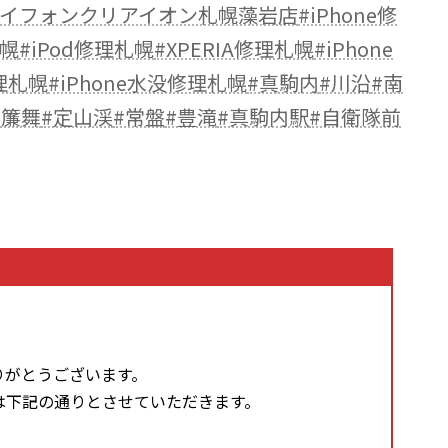
アイフォンクリアイオン札幌藻岩店
#iPhone修
札幌
#iPod修理札幌
#XPERIA修理札幌
#iPhone
修理札幌
#iPhone水没修理札幌
#真駒内
#川沿
#南
#簾舞
#定山渓
#常盤
#豊滝
#真駒内駅
#自衛隊前
りがとうございます。
は下記の通りとさせていただきます。