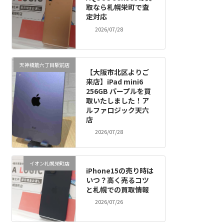
取なら札幌栄町で査
定対応
2026/07/28
天神橋筋六丁目駅前店
【大阪市北区よりご
来店】iPad mini6
256GB パープルを買
取いたしました！ア
ルファロジック天六
店
2026/07/28
イオン札幌栄町店
iPhone15の売り時は
いつ？高く売るコツ
と札幌での買取情報
2026/07/26