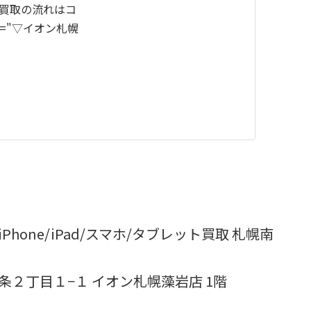
舗買取の流れはコ
title="▽イオン札幌
hone/iPad/スマホ/タブレット買取 札幌南
２条２丁目１−１ イオン札幌藻岩店 1階