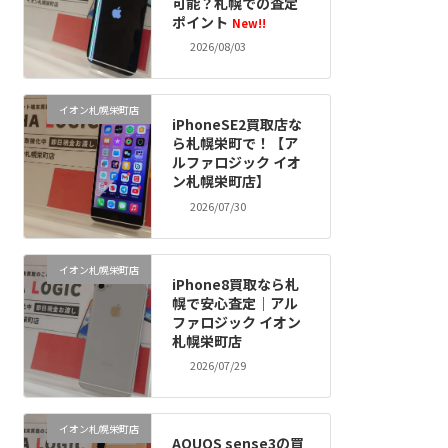
可能？札幌での査定
ポイント
New!!
2026/08/03
イオン札幌栄町店
iPhoneSE2買取店な
ら札幌栄町で！【ア
ルファロジック イオ
ン札幌栄町店】
2026/07/30
イオン札幌栄町店
iPhone8買取なら札
幌で安心査定｜アル
ファロジック イオン
札幌栄町店
2026/07/29
イオン札幌栄町店
AQUOS sense3の買