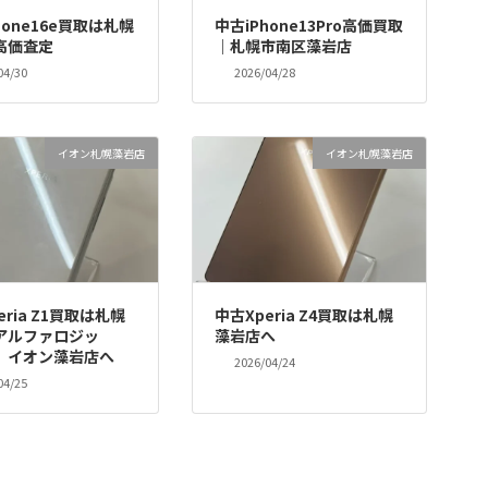
hone16e買取は札幌
中古iPhone13Pro高価買取
高価査定
｜札幌市南区藻岩店
04/30
2026/04/28
イオン札幌藻岩店
イオン札幌藻岩店
eria Z1買取は札幌
中古Xperia Z4買取は札幌
アルファロジッ
藻岩店へ
イオン藻岩店へ
2026/04/24
04/25