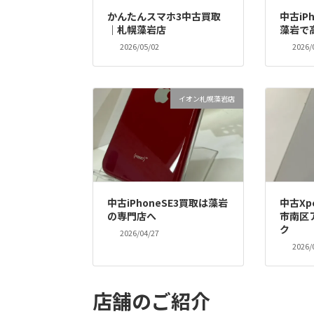
かんたんスマホ3中古買取
中古iP
｜札幌藻岩店
藻岩で
2026/05/02
2026/
イオン札幌藻岩店
中古iPhoneSE3買取は藻岩
中古Xp
の専門店へ
市南区
ク 
2026/04/27
2026/
店舗のご紹介