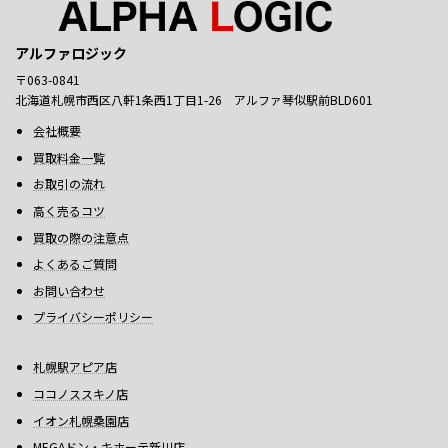
アルファロジック
〒063-0841
北海道札幌市西区八軒1条西1丁目1-26 アルファ琴似駅前BLD601
会社概要
買取料金一覧
お取引の流れ
高く売るコツ
買取の際の注意点
よくあるご質問
お問い合わせ
プライバシーポリシー
札幌駅アピア店
ココノススキノ店
イオン札幌桑園店
MEGAドン・キホーテ新川店