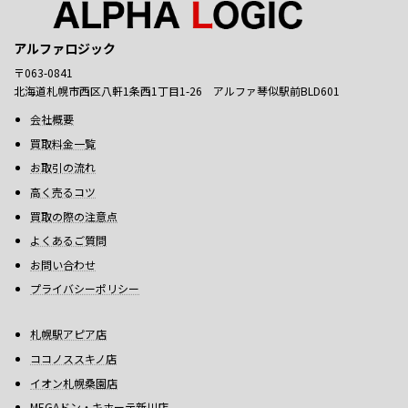
アルファロジック
〒063-0841
北海道札幌市西区八軒1条西1丁目1-26 アルファ琴似駅前BLD601
会社概要
買取料金一覧
お取引の流れ
高く売るコツ
買取の際の注意点
よくあるご質問
お問い合わせ
プライバシーポリシー
札幌駅アピア店
ココノススキノ店
イオン札幌桑園店
MEGAドン・キホーテ新川店