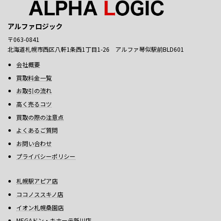
アルファロジック
〒063-0841
北海道札幌市西区八軒1条西1丁目1-26 アルファ琴似駅前BLD601
会社概要
買取料金一覧
お取引の流れ
高く売るコツ
買取の際の注意点
よくあるご質問
お問い合わせ
プライバシーポリシー
札幌駅アピア店
ココノススキノ店
イオン札幌桑園店
MEGAドン・キホーテ新川店