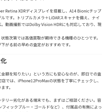
per Retina XDRディスプレイを搭載し、A14 Bionicチップ
ルです。トリプルカメラ＋LiDARスキャナを備え、ナイ
撮影ではDolby Vision HDRにも対応しており、現
。
、状態次第では高価買取が期待できる機種のひとつです。
が下がる前の早めの査定がおすすめです。
金化
に金額を知りたい」
という方にも安心なのが、即日での査
町店
では、iPhone12ProMaxの状態を丁寧にチェックし、
ります。
ッテリー劣化がある端末でも、まずはご相談ください。容
ー（パシフィックブルー・ゴールドなど）、付属品の有無によっ