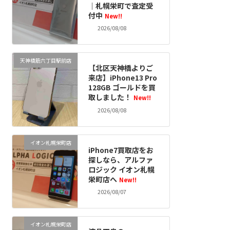
｜札幌栄町で査定受
付中
New!!
2026/08/08
天神橋筋六丁目駅前店
【北区天神橋よりご
来店】iPhone13 Pro
128GB ゴールドを買
取しました！
New!!
2026/08/08
イオン札幌栄町店
iPhone7買取店をお
探しなら、アルファ
ロジック イオン札幌
栄町店へ
New!!
2026/08/07
イオン札幌栄町店