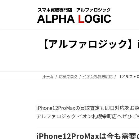
コ
ナ
ン
ビ
テ
ゲ
ン
ー
ツ
シ
【アルファロジック】i
へ
ョ
ス
ン
キ
に
ッ
移
プ
動
ホーム
店舗ブログ
イオン札幌栄町店
【アルファロ
iPhone12ProMaxの買取査定も即日対
アルファロジック イオン札幌栄町店
へぜひご
iPhone12ProMaxは今も