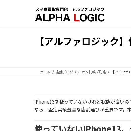
コ
ナ
ン
ビ
テ
ゲ
ン
ー
ツ
シ
【アルファロジック】使
へ
ョ
ス
ン
キ
に
ッ
移
プ
動
ホーム
店舗ブログ
イオン札幌栄町店
【アルファロ
iPhone13を使っていないけれど状態が良
なら、査定実績豊富な店舗選びが重要です。
使っていないiPhone1