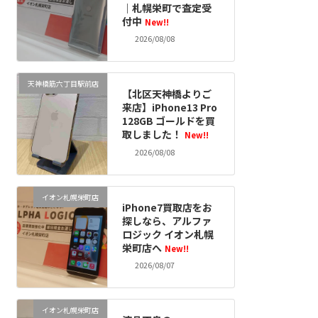
｜札幌栄町で査定受
付中
New!!
2026/08/08
天神橋筋六丁目駅前店
【北区天神橋よりご
来店】iPhone13 Pro
128GB ゴールドを買
取しました！
New!!
2026/08/08
イオン札幌栄町店
iPhone7買取店をお
探しなら、アルファ
ロジック イオン札幌
栄町店へ
New!!
2026/08/07
イオン札幌栄町店