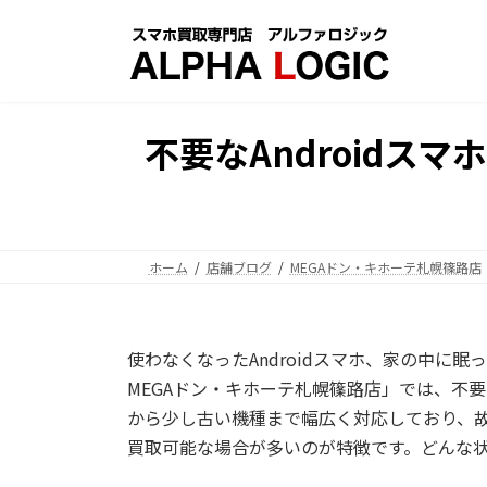
コ
ナ
ン
ビ
テ
ゲ
ン
ー
ツ
シ
不要なAndroidス
へ
ョ
ス
ン
キ
に
ッ
移
プ
動
ホーム
店舗ブログ
MEGAドン・キホーテ札幌篠路店
使わなくなったAndroidスマホ、家の中に
MEGAドン・キホーテ札幌篠路店
」では、不要
から少し古い機種まで幅広く対応しており、
買取可能な場合が多いのが特徴です。どんな状態