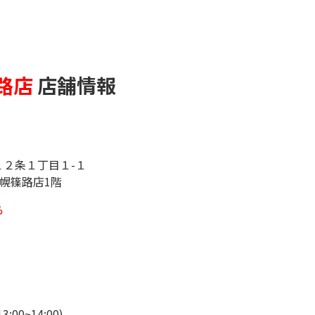
路店
店舗情報
２条１丁目１-１
札幌篠路店1階
ら
:00~14:00)