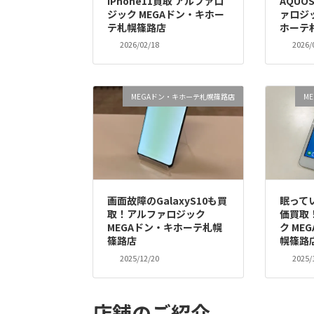
iPhone11買取 アルファロ
AQUO
ジック MEGAドン・キホー
ァロジッ
テ札幌篠路店
ホーテ
2026/02/18
2026/
MEGAドン・キホーテ札幌篠路店
M
画面故障のGalaxyS10も買
眠ってい
取！アルファロジック
価買取
MEGAドン・キホーテ札幌
ク ME
篠路店
幌篠路
2025/12/20
2025/
店舗のご紹介