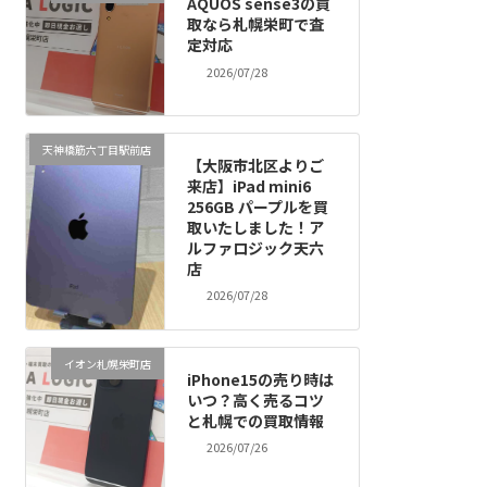
AQUOS sense3の買
取なら札幌栄町で査
定対応
2026/07/28
天神橋筋六丁目駅前店
【大阪市北区よりご
来店】iPad mini6
256GB パープルを買
取いたしました！ア
ルファロジック天六
店
2026/07/28
イオン札幌栄町店
iPhone15の売り時は
いつ？高く売るコツ
と札幌での買取情報
2026/07/26