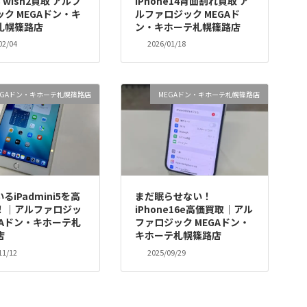
S wish2買取 アルフ
iPhone14背面割れ買取 ア
ク MEGAドン・キ
ルファロジック MEGAド
札幌篠路店
ン・キホーテ札幌篠路店
02/04
2026/01/18
EGAドン・キホーテ札幌篠路店
MEGAドン・キホーテ札幌篠路店
るiPadmini5を高
まだ眠らせない！
！｜アルファロジッ
iPhone16e高価買取｜アル
GAドン・キホーテ札
ファロジック MEGAドン・
店
キホーテ札幌篠路店
11/12
2025/09/29