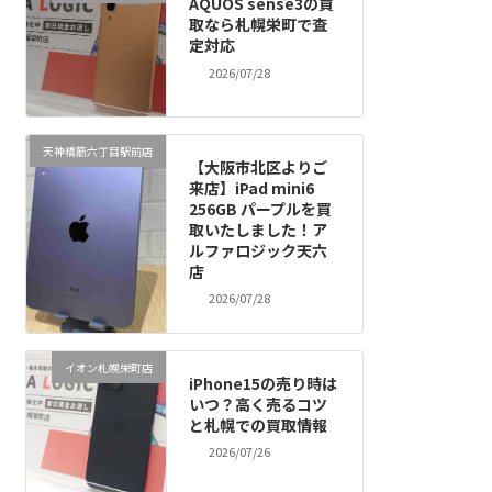
AQUOS sense3の買
取なら札幌栄町で査
定対応
2026/07/28
天神橋筋六丁目駅前店
【大阪市北区よりご
来店】iPad mini6
256GB パープルを買
取いたしました！ア
ルファロジック天六
店
2026/07/28
イオン札幌栄町店
iPhone15の売り時は
いつ？高く売るコツ
と札幌での買取情報
2026/07/26