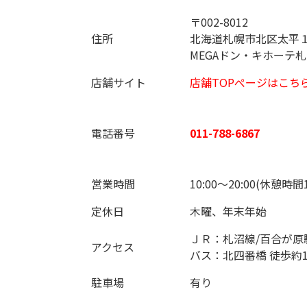
〒002-8012
住所
北海道札幌市北区太平１
MEGAドン・キホーテ
店舗サイト
店舗TOPぺージはこち
電話番号
011-788-6867
営業時間
10:00～20:00(休憩時間13
定休日
木曜、年末年始
ＪＲ：札沼線/百合が原
アクセス
バス：北四番橋 徒歩約1
駐車場
有り