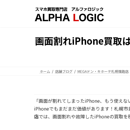
コ
ナ
ン
ビ
テ
ゲ
ン
ー
ツ
シ
画面割れiPhone買
へ
ョ
ス
ン
キ
に
ッ
移
プ
動
ホーム
店舗ブログ
MEGAドン・キホーテ札幌篠路店
「画面が割れてしまったiPhone、もう使
iPhoneでもまだまだ価値があります！札幌市
店
では、画面割れや故障したiPhoneの買取