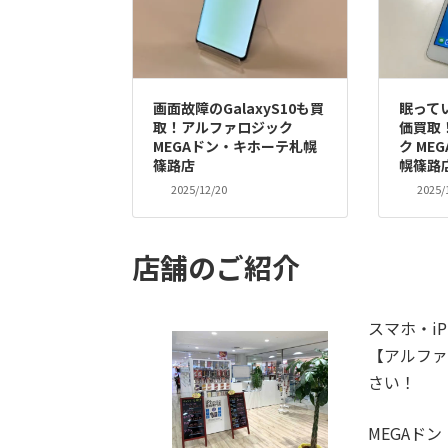
画面故障のGalaxyS10も買
眠ってい
取！アルファロジック
価買取
MEGAドン・キホーテ札幌
ク ME
篠路店
幌篠路
2025/12/20
2025/
店舗のご紹介
スマホ・iP
【アルファ
さい！
MEGAド