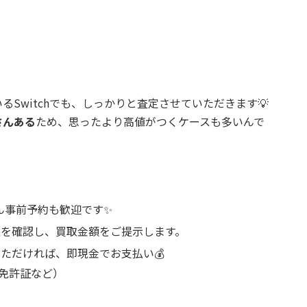
るSwitchでも、しっかりと査定させていただきます💡
さんある
ため、思ったより
高値がつくケースも
多いんで
ん事前予約も歓迎です✨
を確認し、買取金額をご提示します。
ただければ、即現金でお支払い💰
免許証など）
！