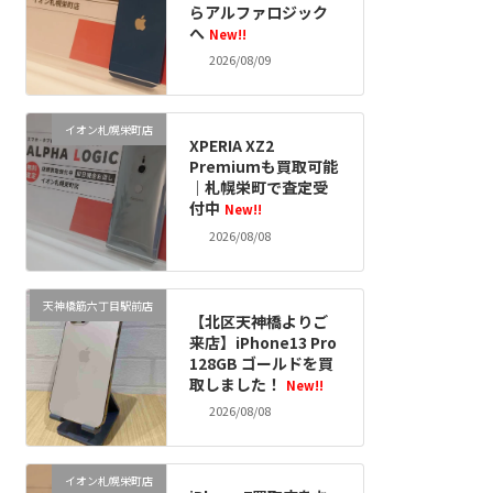
らアルファロジック
へ
New!!
2026/08/09
イオン札幌栄町店
XPERIA XZ2
Premiumも買取可能
｜札幌栄町で査定受
付中
New!!
2026/08/08
天神橋筋六丁目駅前店
【北区天神橋よりご
来店】iPhone13 Pro
128GB ゴールドを買
取しました！
New!!
2026/08/08
イオン札幌栄町店