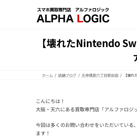
コ
ナ
ン
ビ
テ
ゲ
ン
ー
ツ
シ
【壊れたNintendo
へ
ョ
ス
ン
キ
に
ッ
移
プ
動
ホーム
店舗ブログ
天神橋筋六丁目駅前店
【壊れた
こんにちは！
大阪・天六にある買取専門店「アルファロジッ
今回は多くのお問い合わせをいただいている
ます！