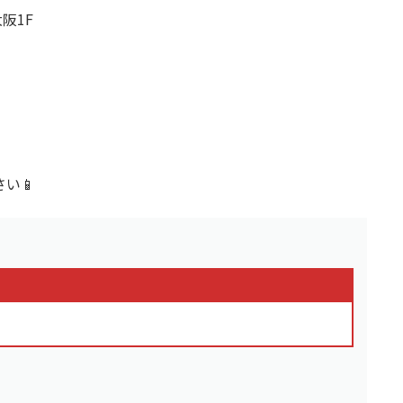
阪1F
い📱