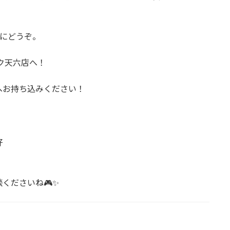
軽にどうぞ。
ック天六店へ！
へお持ち込みください！
好
くださいね🎮✨