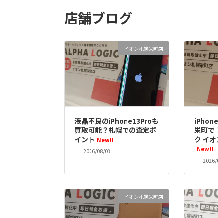
店舗ブログ
イオン札幌栄町店
液晶不良のiPhone13Proも
iPho
買取可能？札幌での査定ポ
栄町で
イント
ク イ
New!!
New!!
2026/08/03
2026/
イオン札幌栄町店