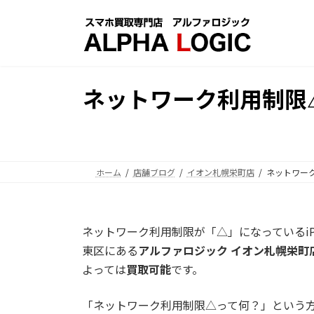
コ
ナ
ン
ビ
テ
ゲ
ン
ー
ツ
シ
ネットワーク利用制限△
へ
ョ
ス
ン
キ
に
ッ
移
プ
動
ホーム
店舗ブログ
イオン札幌栄町店
ネットワーク
ネットワーク利用制限が「△」になっているiPho
東区にある
アルファロジック イオン札幌栄町
よっては
買取可能
です。
「ネットワーク利用制限△って何？」という