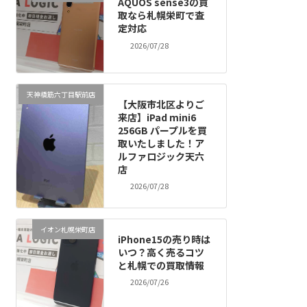
AQUOS sense3の買
取なら札幌栄町で査
定対応
2026/07/28
天神橋筋六丁目駅前店
【大阪市北区よりご
来店】iPad mini6
256GB パープルを買
取いたしました！ア
ルファロジック天六
店
2026/07/28
イオン札幌栄町店
iPhone15の売り時は
いつ？高く売るコツ
と札幌での買取情報
2026/07/26