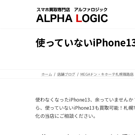
コ
ナ
ン
ビ
テ
ゲ
ン
ー
ツ
シ
使っていないiPhon
へ
ョ
ス
ン
キ
に
ッ
移
プ
動
ホーム
店舗ブログ
MEGAドン・キホーテ札幌篠路店
使わなくなったiPhone13、余っていませんか
ら、使っていないiPhone13も買取可能！札
化の当店にご相談ください。