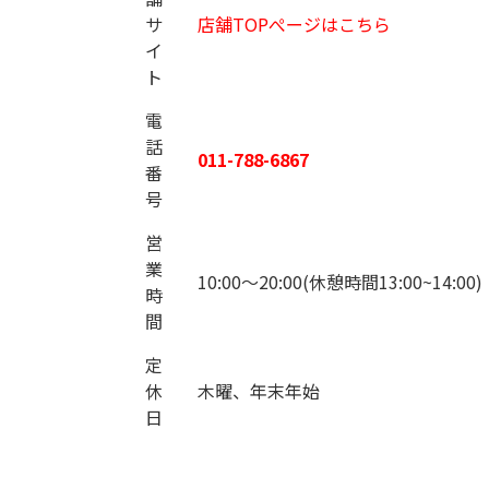
サ
店舗TOPぺージはこちら
イ
ト
電
話
011-788-6867
番
号
営
業
10:00～20:00(休憩時間13:00~14:00)
時
間
定
休
木曜、年末年始
日