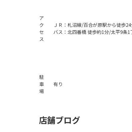
ア
ク
ＪＲ：札沼線/百合が原駅から徒歩24
セ
バス：北四番橋 徒歩約1分/太平9条1
ス
駐
車
有り
場
店舗ブログ