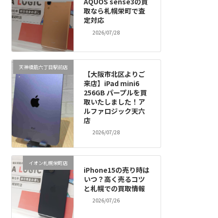
AQUOS sense3の買
取なら札幌栄町で査
定対応
2026/07/28
天神橋筋六丁目駅前店
【大阪市北区よりご
来店】iPad mini6
256GB パープルを買
取いたしました！ア
ルファロジック天六
店
2026/07/28
イオン札幌栄町店
iPhone15の売り時は
いつ？高く売るコツ
と札幌での買取情報
2026/07/26