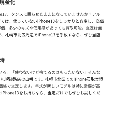
に現金化
ne13、タンスに眠らせたままになっていませんか？
アル
店
では、使っていないiPhone13をしっかりと査定し、高価
評価、多少のキズや使用感があっても買取可能。査定は無
札幌市北区周辺でiPhone13を手放すなら、ぜひ当店
り時
っている」「使わないけど捨てるのはもったいない」そんな
テ札幌篠路店
の出番です。札幌市北区でのiPhone買取実績
適正価格で査定します。年式が新しいモデルは特に需要が高
Phone13をお持ちなら、査定だけでもぜひお試しくだ