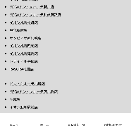
MEGAドン・キホーテ新川店
MEGAドン・キホーテ札幌篠路店
イオン札幌栄町店
琴似駅前店
サンピアザ新札幌店
イオン札幌西岡店
イオン札幌藻岩店
トライアル手稲店
RASORA札幌店
ドン・キホーテ小樽店
MEGAドン・キホーテ苫小牧店
千歳店
イオン旭川駅前店
MEGAドン・キホーテ旭川店
イオンモール旭川西店
メニュー
ホーム
買取端末一覧
お問い合わせ
イオンタウン江別店