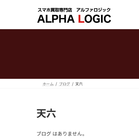
コ
ナ
ン
ビ
テ
ゲ
ン
ー
ツ
シ
へ
ョ
ス
ン
キ
に
ッ
移
プ
動
ホーム
ブログ
天六
天六
ブログ はありません。