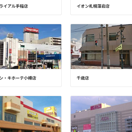
ライアル手稲店
イオン札幌藻岩店
ン・キホーテ小樽店
千歳店