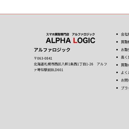
会社
買取
アルファロジック
お取
高く
〒063-0841
北海道札幌市西区八軒1条西1丁目1-26 アルフ
買取
ァ琴似駅前BLD601
よく
お問
プラ