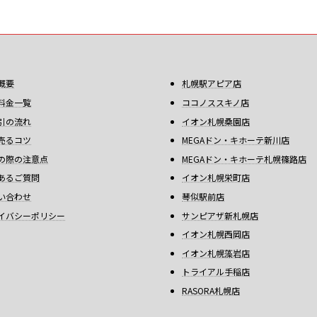
概要
札幌駅アピア店
料金一覧
ココノススキノ店
引の流れ
イオン札幌桑園店
売るコツ
MEGAドン・キホーテ新川店
の際の注意点
MEGAドン・キホーテ札幌篠路店
あるご質問
イオン札幌栄町店
い合わせ
琴似駅前店
イバシーポリシー
サンピアザ新札幌店
イオン札幌西岡店
イオン札幌藻岩店
トライアル手稲店
RASORA札幌店