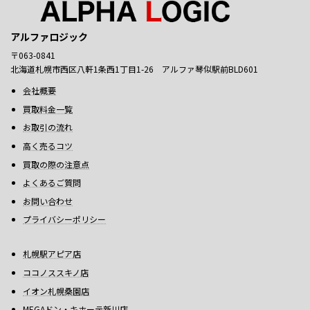
アルファロジック
〒063-0841
北海道札幌市西区八軒1条西1丁目1-26 アルファ琴似駅前BLD601
会社概要
買取料金一覧
お取引の流れ
高く売るコツ
買取の際の注意点
よくあるご質問
お問い合わせ
プライバシーポリシー
札幌駅アピア店
ココノススキノ店
イオン札幌桑園店
MEGAドン・キホーテ新川店